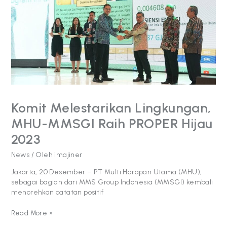
Lingkungan,
MHU-
MMSGI
Raih
PROPER
Hijau
2023
Komit Melestarikan Lingkungan,
MHU-MMSGI Raih PROPER Hijau
2023
News
/ Oleh
imajiner
Jakarta, 20 Desember – PT Multi Harapan Utama (MHU),
sebagai bagian dari MMS Group Indonesia (MMSGI) kembali
menorehkan catatan positif
Read More »