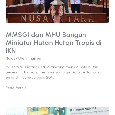
Hutan
Tropis
di
IKN
MMSGI dan MHU Bangun
Miniatur Hutan Hutan Tropis di
IKN
News
/ Oleh
imajiner
Ibu Kota Nusantara (IKN) dirancang menjadi kota hutan
berkelanjutan yang mempunyai target kota pertama nol
emisi di Indonesia pada 2045.
Read More »
Komit
Melestarikan