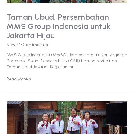
Taman Ubud, Persembahan
MMS Group Indonesia untuk
Jakarta Hijau
News
/ Oleh
imajiner
MMS Group Indonesia (MMSGI) kembali melakukan kegiatan
Corporate Social Responsibility (CSR) berupa revitalisasi
Taman Ubud Jakarta. Kegiatan ini
Read More »
MMSGI
dan
MHU
Bangun
Miniatur
Hutan