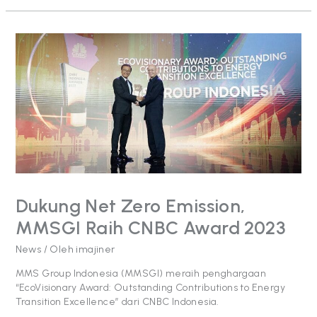
Dukung
Net
Zero
Emission,
MMSGI
Raih
CNBC
Award
2023
Dukung Net Zero Emission,
MMSGI Raih CNBC Award 2023
News
/ Oleh
imajiner
MMS Group Indonesia (MMSGI) meraih penghargaan
“EcoVisionary Award: Outstanding Contributions to Energy
Transition Excellence” dari CNBC Indonesia.