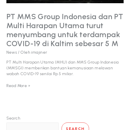
terdampak
COVID-
PT MMS Group Indonesia dan PT
19
di
Multi Harapan Utama turut
Kaltim
menyumbang untuk terdampak
sebesar
5
COVID-19 di Kaltim sebesar 5 M
M
News
/ Oleh
imajiner
PT Multi Harapan Utama (MHU) dan MMS Group Indonesia
(MMSGI) memberikan bantuan kemanusiaan melawan
wabah COVID-19 senilai Rp 5 miliar.
Read More »
Search
SEARCH