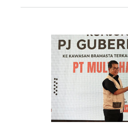
Pj
Gubernur
Kaltim
Puji
Program
Keberlanjutan
Area
Pascatambang
MHU