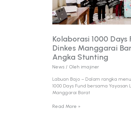
Komitmen
Turunkan
Angka
Stunting
Kolaborasi 1000 Days 
Dinkes Manggarai Ba
Angka Stunting
News
/ Oleh
imajiner
Labuan Bajo – Dalam rangka menur
1000 Days Fund bersama Yayasan Li
Manggarai Barat
Read More »