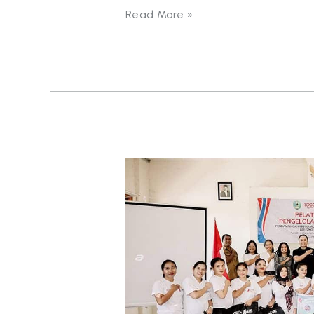
Read More »
Kolaborasi
1000
Days
Fund,
Yayasan
LINE,
dan
Dinkes
Manggarai
Barat