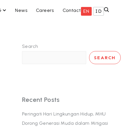
ISNIS KAMI
OPEN ESG
G
News
Careers
Contact
EN
ID
Search
SEARCH
Recent Posts
Peringati Hari Lingkungan Hidup, MHU
Dorong Generasi Muda dalam Mitigasi