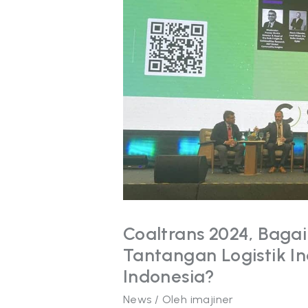
2024,
Bagaimana
Menghadapi
Tantangan
Logistik
Industri
Batubara
di
Indonesia?
Coaltrans 2024, Bag
Tantangan Logistik In
Indonesia?
News
/ Oleh
imajiner