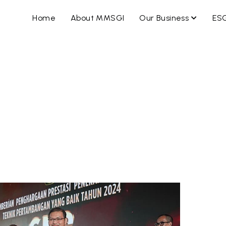
OPEN B
Home
About MMSGI
Our Business
ES