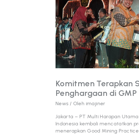
Raih
Empat
Penghargaan
di
GMP
Award
2024
Komitmen Terapkan 
Penghargaan di GMP
News
/ Oleh
imajiner
Jakarta – PT Multi Harapan Utam
Indonesia kembali mencatatkan p
menerapkan Good Mining Practice