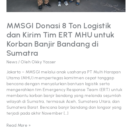
untuk
Korban
Banjir
Bandang
MMSGI Donasi 8 Ton Logistik
di
dan Kirim Tim ERT MHU untuk
Sumatra
Korban Banjir Bandang di
Sumatra
News
/ Oleh
Okky Yasser
Jakarta – MMSGI melalui anak usahanya PT Multi Harapan
Utama (MHU) mempertegas komitmen cepat tanggap
bencana dengan menyalurkan bantuan logistik serta
mengerahkan tim Emergency Response Team (ERT) untuk
membantu korban banjir bandang yang melanda sejumlah
wilayah di Sumatra, termasuk Aceh, Sumatera Utara, dan
Sumatera Barat. Bencana banjir bandang dan longsor yang
terjadi pada akhir November […]
Read More »