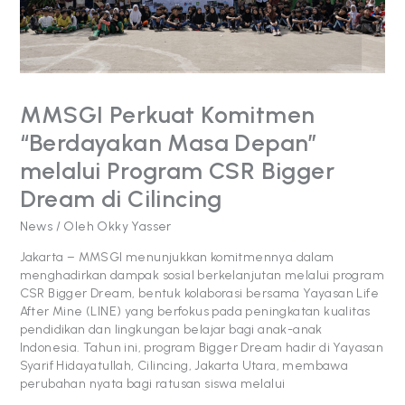
melalui
Program
CSR
Bigger
Dream
di
MMSGI Perkuat Komitmen
Cilincing
“Berdayakan Masa Depan”
melalui Program CSR Bigger
Dream di Cilincing
News
/ Oleh
Okky Yasser
Jakarta – MMSGI menunjukkan komitmennya dalam
menghadirkan dampak sosial berkelanjutan melalui program
CSR Bigger Dream, bentuk kolaborasi bersama Yayasan Life
After Mine (LINE) yang berfokus pada peningkatan kualitas
pendidikan dan lingkungan belajar bagi anak-anak
Indonesia. Tahun ini, program Bigger Dream hadir di Yayasan
Syarif Hidayatullah, Cilincing, Jakarta Utara, membawa
perubahan nyata bagi ratusan siswa melalui