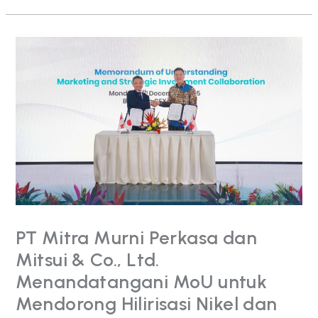
PT
Mitra
Murni
Perkasa
dan
Mitsui
&
Co.,
Ltd.
Menandatangani
MoU
untuk
Mendorong
Hilirisasi
PT Mitra Murni Perkasa dan
Nikel
dan
Mitsui & Co., Ltd.
Akses
Menandatangani MoU untuk
Pasar
Global
Mendorong Hilirisasi Nikel dan