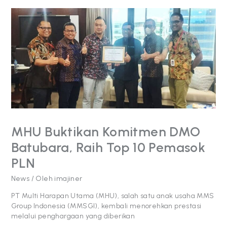
MHU
Buktikan
Komitmen
DMO
Batubara,
Raih
Top
10
Pemasok
PLN
MHU Buktikan Komitmen DMO
Batubara, Raih Top 10 Pemasok
PLN
News
/ Oleh
imajiner
PT Multi Harapan Utama (MHU), salah satu anak usaha MMS
Group Indonesia (MMSGI), kembali menorehkan prestasi
melalui penghargaan yang diberikan