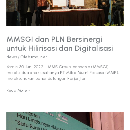
dan
Digitalisasi
MMSGI dan PLN Bersinergi
untuk Hilirisasi dan Digitalisasi
News
/ Oleh
imajiner
Kamis, 30 Juni 2022 – MMS Group Indonesia (MMSGI)
melalui dua anak usahanya PT Mitra Murni Perkasa (MMP),
melaksanakan penandatangan Perjanjian
Read More »
MHU
Raih
Proper
Hijau