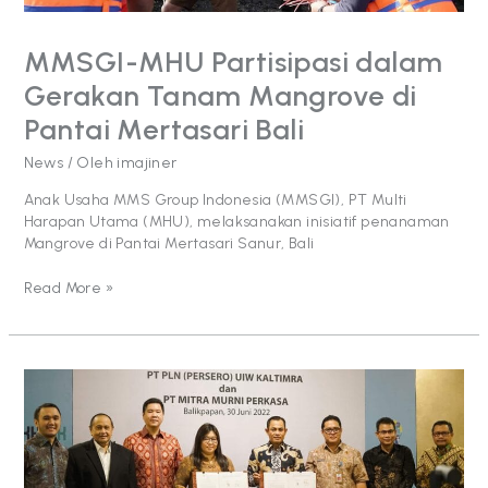
Bali
MMSGI-MHU Partisipasi dalam
Gerakan Tanam Mangrove di
Pantai Mertasari Bali
News
/ Oleh
imajiner
Anak Usaha MMS Group Indonesia (MMSGI), PT Multi
Harapan Utama (MHU), melaksanakan inisiatif penanaman
Mangrove di Pantai Mertasari Sanur, Bali
Read More »
MMSGI
dan
PLN
Bersinergi
untuk
Hilirisasi