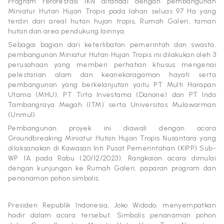
Program reforestasi IKN ditandai dengan pembangunan
Miniatur Hutan Hujan Tropis pada lahan seluas 97 Ha yang
terdiri dari areal hutan hujan tropis, Rumah Galeri, taman
hutan dan area pendukung lainnya.
Sebagai bagian dari keterlibatan pemerintah dan swasta,
pembangunan Miniatur Hutan Hujan Tropis ini dilakukan oleh 3
perusahaan yang memberi perhatian khusus mengenai
pelestarian alam dan keanekaragaman hayati serta
pembangunan yang berkelanjutan yaitu PT Multi Harapan
Utama (MHU), PT Tirta Investama (Danone) dan PT Indo
Tambangraya Megah (ITM) serta Universitas Mulawarman
(Unmul)
Pembangunan proyek ini diawali dengan acara
Groundbreaking Miniatur Hutan Hujan Tropis Nusantara yang
dilaksanakan di Kawasan Inti Pusat Pemerintahan (KIPP) Sub-
WP 1A pada Rabu (20/12/2023). Rangkaian acara dimulai
dengan kunjungan ke Rumah Galeri, paparan program dan
penanaman pohon simbolis.
Presiden Republik Indonesia, Joko Widodo, menyempatkan
hadir dalam acara tersebut. Simbolis penanaman pohon