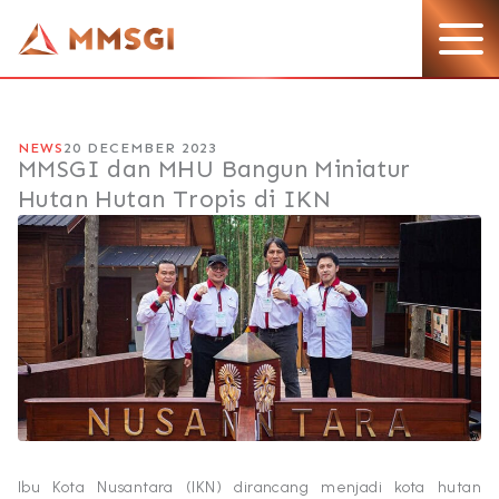
Lewati
ke
konten
NEWS
20 DECEMBER 2023
MMSGI dan MHU Bangun Miniatur
Hutan Hutan Tropis di IKN
Ibu Kota Nusantara (IKN) dirancang menjadi kota hutan