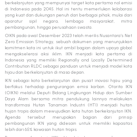
berkelanjutan yang mempunyai target kota pertama nol emisi
di Indonesia pada 2045. Hal ini tentu memerlukan kolaborasi
yang kuat dan dukungan penuh dari berbagai pihak, mulai dari
aparatur sipil negara, lembaga masyarakat, mitra
pembangunan, hingga perusahaan swasta.
OIKN pada awal Desember 2023 telah merilis Nusantara’s Net
Zero Emission Strategy, sebuah dokumen yang menunjukkan
komitmen kota ini untuk ikut ambil bagian dalam upaya global
mengakselerasi aksi iklim. IKN menjadi kota pertama di
Indonesia yang memiliki Regionally and Locally Determined
Contribution RLDC sebagai panduan untuk menjadi model kota
hijau dan berkelanjutan di masa depan.
IKN sebagai kota berkelanjutan dan pusat inovasi hijau yang
berfokus terhadap pengurangan emisi karbon. Otorita IKN
(OIKN) melalui Deputi Bidang Lingkungan Hidup dan Sumber
Daya Alam bersama mitra pendukung lainnya melakukan
transformasi Hutan Tanaman Industri (HTI) menjadi hutan
hujan tropis dalam mewujudkan kota hutan berkelanjutan IKN.
Agenda tersebut merupakan bagian dari prinsip
pembangunan IKN yang didesain untuk memiliki kapasitas
lebih dari 65% kawasan hutan tropis.