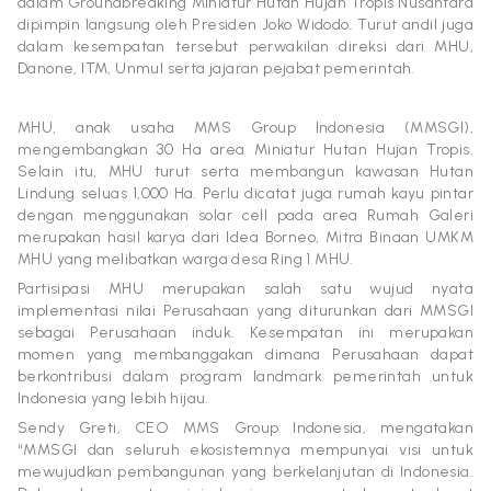
dalam Groundbreaking Miniatur Hutan Hujan Tropis Nusantara
dipimpin langsung oleh Presiden Joko Widodo. Turut andil juga
dalam kesempatan tersebut perwakilan direksi dari MHU,
Danone, ITM, Unmul serta jajaran pejabat pemerintah.
MHU, anak usaha MMS Group Indonesia (MMSGI),
mengembangkan 30 Ha area Miniatur Hutan Hujan Tropis.
Selain itu, MHU turut serta membangun kawasan Hutan
Lindung seluas 1,000 Ha. Perlu dicatat juga rumah kayu pintar
dengan menggunakan solar cell pada area Rumah Galeri
merupakan hasil karya dari Idea Borneo, Mitra Binaan UMKM
MHU yang melibatkan warga desa Ring 1 MHU.
Partisipasi MHU merupakan salah satu wujud nyata
implementasi nilai Perusahaan yang diturunkan dari MMSGI
sebagai Perusahaan induk. Kesempatan ini merupakan
momen yang membanggakan dimana Perusahaan dapat
berkontribusi dalam program landmark pemerintah untuk
Indonesia yang lebih hijau.
Sendy Greti, CEO MMS Group Indonesia, mengatakan
“MMSGI dan seluruh ekosistemnya mempunyai visi untuk
mewujudkan pembangunan yang berkelanjutan di Indonesia.