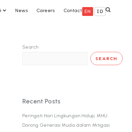
ISNIS KAMI
OPEN ESG
G
News
Careers
Contact
EN
ID
Search
SEARCH
Recent Posts
Peringati Hari Lingkungan Hidup, MHU
Dorong Generasi Muda dalam Mitigasi