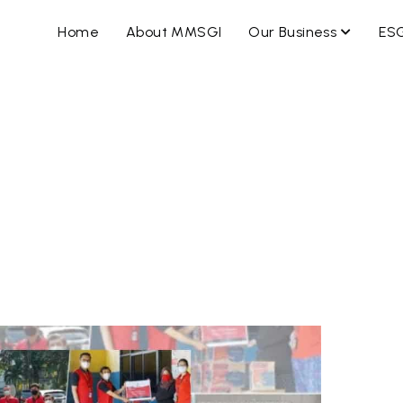
OPEN B
Home
About MMSGI
Our Business
ES