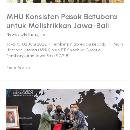
MHU Konsisten Pasok Batubara
untuk Melistrikkan Jawa-Bali
News
/ Oleh
imajiner
Jakarta, 02 Juni 2022 – Pemberian apresiasi kepada PT Multi
Harapan Utama (MHU) oleh PT Shenhua Guohua
Pembangkitan Jawa Bali (SGPJB)
Read More »
Aktif
Dukung
Pemerintah
Penuhi
DMO,
Anak
Usaha
MMS