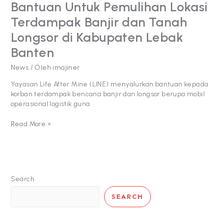
Bantuan Untuk Pemulihan Lokasi
di
Terdampak Banjir dan Tanah
Kabupaten
Lebak
Longsor di Kabupaten Lebak
Banten
Banten
News
/ Oleh
imajiner
Yayasan Life After Mine (LINE) menyalurkan bantuan kepada
korban terdampak bencana banjir dan longsor berupa mobil
operasional logistik guna
Read More »
Search
SEARCH