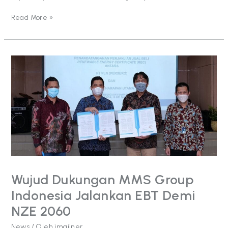
Read More »
Wujud
Dukungan
MMS
Group
Indonesia
Jalankan
EBT
Demi
NZE
2060
Wujud Dukungan MMS Group
Indonesia Jalankan EBT Demi
NZE 2060
News
/ Oleh
imajiner