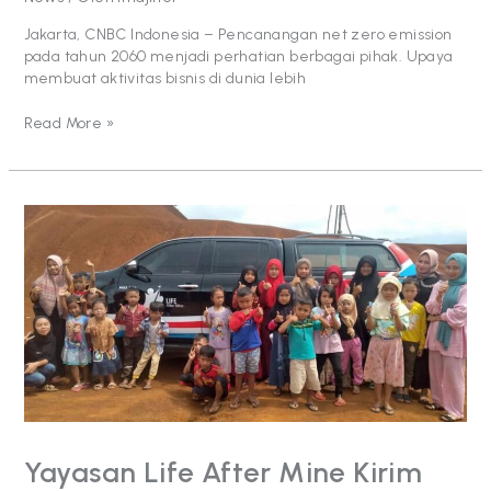
Jakarta, CNBC Indonesia – Pencanangan net zero emission
pada tahun 2060 menjadi perhatian berbagai pihak. Upaya
membuat aktivitas bisnis di dunia lebih
Read More »
Yayasan
Life
After
Mine
Kirim
Bantuan
Untuk
Pemulihan
Lokasi
Terdampak
Banjir
dan
Yayasan Life After Mine Kirim
Tanah
Longsor