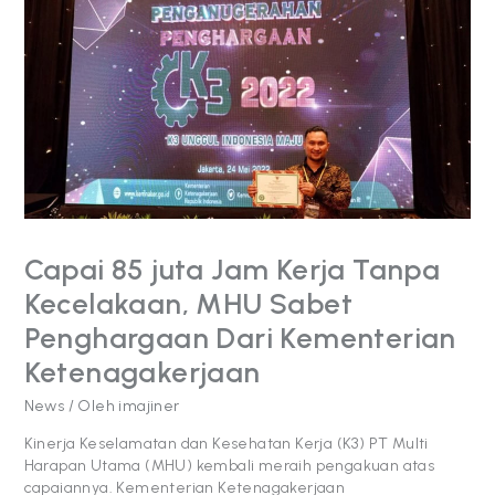
85
juta
Jam
Kerja
Tanpa
Kecelakaan, MHU Sabet
Penghargaan
Dari
Kementerian
Ketenagakerjaan
Capai 85 juta Jam Kerja Tanpa
Kecelakaan, MHU Sabet
Penghargaan Dari Kementerian
Ketenagakerjaan
News
/ Oleh
imajiner
Kinerja Keselamatan dan Kesehatan Kerja (K3) PT Multi
Harapan Utama (MHU) kembali meraih pengakuan atas
capaiannya. Kementerian Ketenagakerjaan