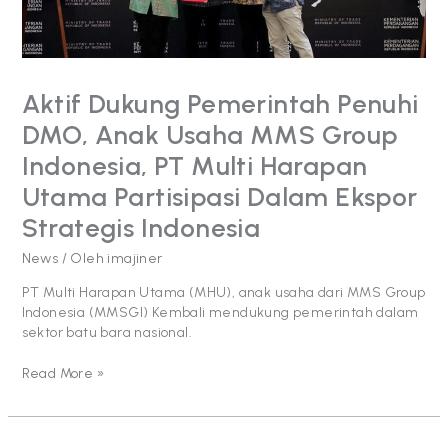
Group
Indonesia, PT
Multi
Harapan
Aktif Dukung Pemerintah Penuhi
Utama Partisipasi
Dalam
DMO, Anak Usaha MMS Group
Ekspor
Indonesia, PT Multi Harapan
Strategis
Indonesia
Utama Partisipasi Dalam Ekspor
Strategis Indonesia
News
/ Oleh
imajiner
PT Multi Harapan Utama (MHU), anak usaha dari MMS Group
Indonesia (MMSGI) Kembali mendukung pemerintah dalam
sektor batu bara nasional.
Read More »
Capai