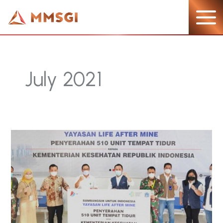
Lewati
ke
konten
July 2021
Bantuan
Fasilitas
Tempat
Tidur
–
MMSGI
Dukung
Percepatan
Penanganan
Covid-