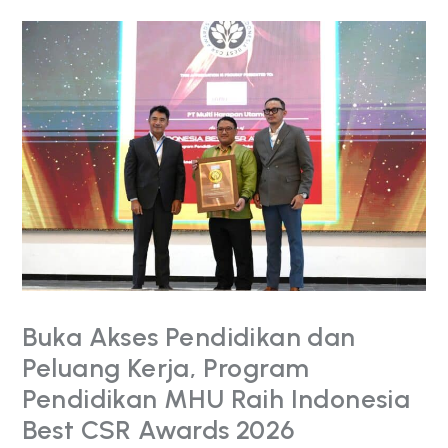
Buka
Akses
Pendidikan
dan
Peluang
Kerja,
Program
Pendidikan
MHU
Raih
Indonesia
Best
CSR
Awards
2026
Buka Akses Pendidikan dan
Peluang Kerja, Program
Pendidikan MHU Raih Indonesia
Best CSR Awards 2026