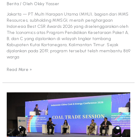
Berita
/ Oleh
Okky Yasser
Jakarta — PT Multi Harapan Utama (MHU), bagian dari MMS
Resources, subholding MMSGI, meraih penghargaan
Indonesia Best CSR Awards 2026 yang diselenggarakan oleh
The Iconomics atas Program Pendidikan Kesetaraan Paket A,
B, dan C yang dijalankan di wilayah lingkar tambang
Kabupaten Kutai Kartanegara, Kalimantan Timur. Sejak
dijalankan pada 2019, program tersebut telah membantu 869
warga
Read More »
MMS
Resources
Dorong
Kolaborasi
Industri
Energi
yang
Lebih