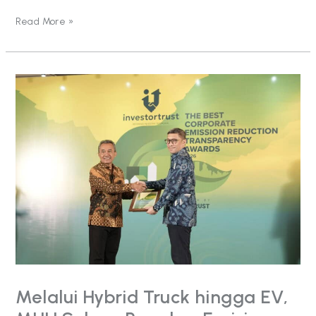
Read More »
Melalui
Hybrid
Truck
hingga
EV,
MHU
Sukses
Pangkas
Emisi
hingga
41
%
Melalui Hybrid Truck hingga EV,