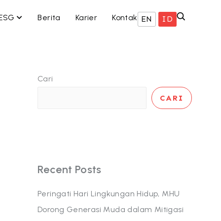
 BISNIS KAMI
OPEN ESG
ESG
Berita
Karier
Kontak
EN
ID
Cari
CARI
Recent Posts
Peringati Hari Lingkungan Hidup, MHU
Dorong Generasi Muda dalam Mitigasi