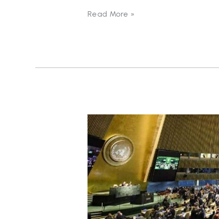
Read More »
Perusahaan
Unicorn
Sektor
Energi
Asal
Indonesia
Resmi
Jadi
Anggota
UN