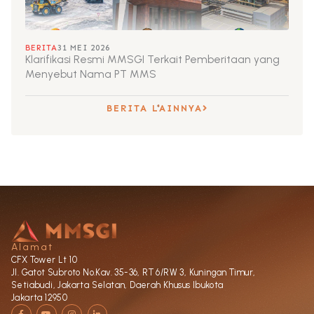
BERITA
31 MEI 2026
Klarifikasi Resmi MMSGI Terkait Pemberitaan yang
Menyebut Nama PT MMS
BERITA LAINNYA
Alamat
CFX Tower Lt 10
Jl. Gatot Subroto No.Kav. 35-36, RT 6/RW 3, Kuningan Timur,
Setiabudi, Jakarta Selatan, Daerah Khusus Ibukota
Jakarta 12950
F
Y
I
L