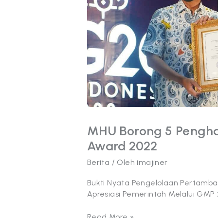
Bergengsi
di
GMP
Award
2022
MHU Borong 5 Pengha
Award 2022
Berita
/ Oleh
imajiner
Bukti Nyata Pengelolaan Pertamb
Apresiasi Pemerintah Melalui GMP 2
Read More »