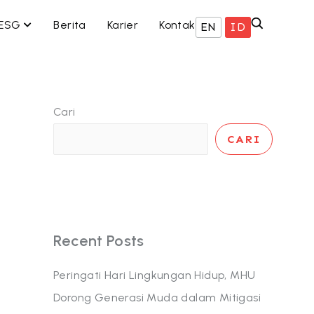
 BISNIS KAMI
OPEN ESG
ESG
Berita
Karier
Kontak
EN
ID
Cari
CARI
Recent Posts
Peringati Hari Lingkungan Hidup, MHU
Dorong Generasi Muda dalam Mitigasi