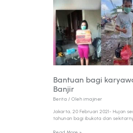
terkena
Dampak
Banjir
Bantuan bagi karyaw
Banjir
Berita
/ Oleh
imajiner
Jakarta, 20 Februari 2021- Huja
tahunan bagi ibukota dan sekitarn
Read More »