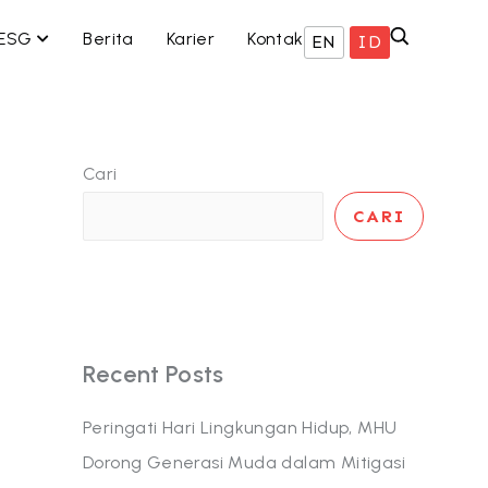
 BISNIS KAMI
OPEN ESG
ESG
Berita
Karier
Kontak
EN
ID
Cari
CARI
Recent Posts
Peringati Hari Lingkungan Hidup, MHU
Dorong Generasi Muda dalam Mitigasi