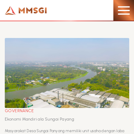
Lewati
ke
konten
GOVERNANCE
Ekonomi Mandiri ala Sungai Payang
Masyarakat Desa Sungai Panyang memiliki unit usaha dengan laba