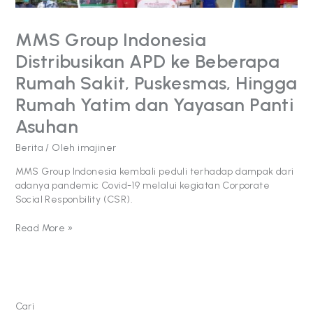
Hingga
Rumah
MMS Group Indonesia
Yatim
dan
Distribusikan APD ke Beberapa
Yayasan
Rumah Sakit, Puskesmas, Hingga
Panti
Asuhan
Rumah Yatim dan Yayasan Panti
Asuhan
Berita
/ Oleh
imajiner
MMS Group Indonesia kembali peduli terhadap dampak dari
adanya pandemic Covid-19 melalui kegiatan Corporate
Social Responbility (CSR).
Read More »
Cari