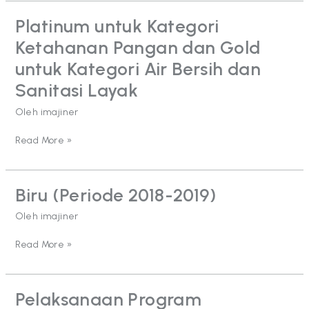
Platinum untuk Kategori
Platinum
untuk
Ketahanan Pangan dan Gold
Kategori
Ketahanan
untuk Kategori Air Bersih dan
Pangan
Sanitasi Layak
dan
Gold
Oleh
imajiner
untuk
Kategori
Read More »
Air
Bersih
dan
Sanitasi
Biru (Periode 2018-2019)
Biru
Layak
(Periode
Oleh
imajiner
2018-
2019)
Read More »
Pelaksanaan Program
Pelaksanaan
Program