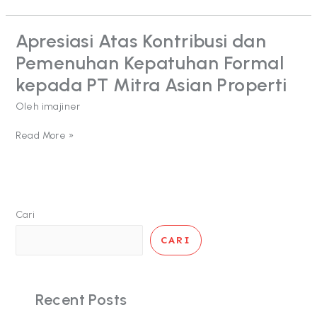
Utama
Apresiasi Atas Kontribusi dan
Apresiasi
Atas
Pemenuhan Kepatuhan Formal
Kontribusi
dan
kepada PT Mitra Asian Properti
Pemenuhan
Oleh
imajiner
Kepatuhan
Formal
kepada
Read More »
PT
Mitra
Asian
Properti
Cari
CARI
Recent Posts