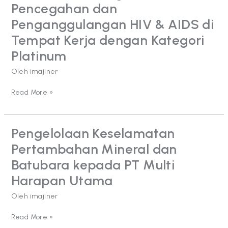
Pencegahan dan
Pencegahan
dan
Penganggulangan HIV & AIDS di
Penganggulangan
Tempat Kerja dengan Kategori
HIV
&
Platinum
AIDS
di
Oleh
imajiner
Tempat
Kerja
Read More »
dengan
Kategori
Platinum
Pengelolaan Keselamatan
Pengelolaan
Keselamatan
Pertambahan Mineral dan
Pertambahan
Mineral
Batubara kepada PT Multi
dan
Harapan Utama
Batubara
kepada
Oleh
imajiner
PT
Multi
Read More »
Harapan