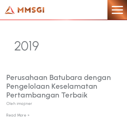
Lewati
ke
konten
2019
Perusahaan Batubara dengan
Perusahaan
Batubara
Pengelolaan Keselamatan
dengan
Pengelolaan
Pertambangan Terbaik
Keselamatan
Oleh
imajiner
Pertambangan
Terbaik
Read More »