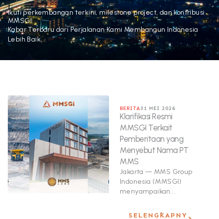
Ikuti perkembangan terkini, milestone project, dan kontribusi
MMSGI
Kabar Terbaru dari Perjalanan Kami Membangun Indonesia
Lebih Baik.
BERITA
31 MEI 2026
Klarifikasi Resmi
MMSGI Terkait
Pemberitaan yang
Menyebut Nama PT
MMS
Jakarta — MMS Group
Indonesia (MMSGI)
menyampaikan...
SELENGKAPNY