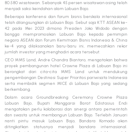
80.580 wisatawan. Sebanyak 45 persen wisatawan asing telah
menjadi saksi keindahan alam Labuan Bajo.
Beberapa konferensi dan forum bisnis berskala internasional
telah dilangsungkan di Labuan Bajo. Sebut saja KTT ASEAN ke-
42 pada Mei 2023 dimana Presiden Joko Widodo dengan
bangga mempromosikan Labuan Bajo kepada pemimpin
negara ASEAN dan Forum Kemitraan Bisnis Indonesia & China
ke-4 yang dilaksanakan baru-baru ini, memecahkan rekor
jumlah investor yang menghadiri acara tersebut.
CEO MMS Land, Andre Chandra Biantoro, mengatakan bahwa
proyek pembangunan hotel Crowne Plaza di Labuan Bajo ini
berangkat dari cita-cita MMS Land untuk mendukung
pengembangan Destinasi Super Prioritas pariwisata Indonesia
serta membidik segmen MICE di Labuan Bajo yang sedang
berkembang.
Dalam acara Groundbreaking Ceremony Crowne Plaza
Labuan Bajo, Bupati Manggarai Barat Edistasius Endi
mengatakan perlu kolaborasi dan sinergi antara pemerintah
dan swasta untuk membangun Labuan Bajo. Terlebih Januari
nanti pintu masuk Labuan Bajo, Bandara Komodo akan
ditingkatkan statusnya menjadi bandara internasional.