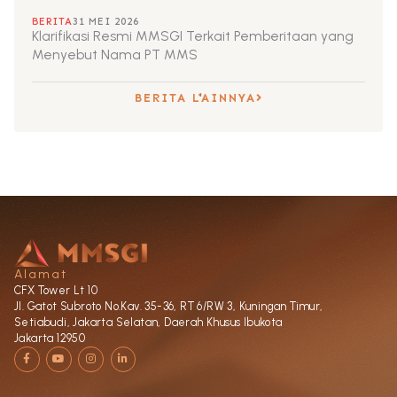
BERITA
31 MEI 2026
Klarifikasi Resmi MMSGI Terkait Pemberitaan yang
Menyebut Nama PT MMS
BERITA LAINNYA
Alamat
CFX Tower Lt 10
Jl. Gatot Subroto No.Kav. 35-36, RT 6/RW 3, Kuningan Timur,
Setiabudi, Jakarta Selatan, Daerah Khusus Ibukota
Jakarta 12950
F
Y
I
L
a
o
n
i
c
u
s
n
e
t
t
k
b
u
a
e