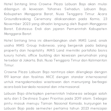
Hotel bintang lima Crowne Plaza Labuan Bajo akan mulai
dibangun di kawasan Yohanes Sehadun, Labuan Bajo,
Kabupaten Manggarai Barat, Nusa Tenggara Timur. Acara
Groundbreaking Ceremony dilaksanakan pada Kamis, 23
November 2023 yang dihadiri langsung oleh Bupati Manggarai
Barat, Edistasius Endi dan jajaran Pemerintah Kabupaten
Manggarai Barat.
Hotel bintang lima ini dikembangkan oleh MMS Land, anak
usaha MMS Group Indonesia, yang bergerak pada bidang
property dan hospitality. MMS Land memiliki portofolio bisnis
luxury hotels, office building dan kawasan perumahan yang
tersebar di Jakarta, Bali, Nusa Tenggara Timur dan Kalimantan
Timur.
Crowne Plaza Labuan Bajo nantinya akan dilengkapi dengan
199 kamar dan fasilitas MICE dengan standar internasional
untuk mengakomodasi wisatawan dan menunjang berbagai
acara baik berskala nasional dan internasional.
Labuan Bajo ditetapkan pemerintah Indonesia sebagai salah
satu dari 5 Destinasi Super Prioritas pada 2019 silam. Sebagai
pintu masuk menuju Taman Nasional Komodo, kunjungan ke
Labuan Bajo pada semester pertama tahun 2023 mencapai