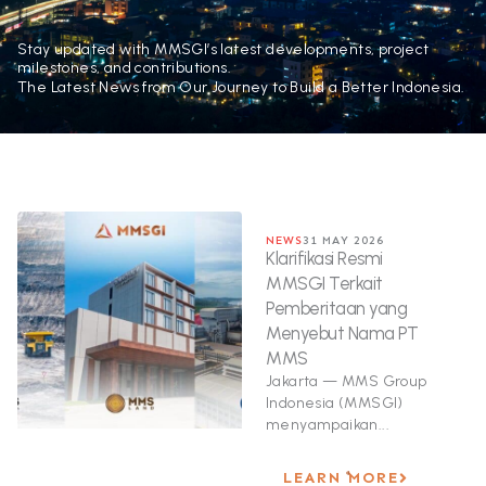
Stay updated with MMSGI’s latest developments, project
milestones, and contributions.
The Latest News from Our Journey to Build a Better Indonesia.
NEWS
31 MAY 2026
Klarifikasi Resmi
MMSGI Terkait
Pemberitaan yang
Menyebut Nama PT
MMS
Jakarta — MMS Group
Indonesia (MMSGI)
menyampaikan...
LEARN MORE