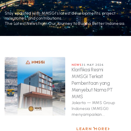
Stay updated with MMSGI’s latest developments, project
milestones, and contributions.
The Latest News from Our Journey to Build a Better Indonesia.
NEWS
31 MAY 2026
Klarifikasi Resmi
MMSGI Terkait
Pemberitaan yang
Menyebut Nama PT
MMS
Jakarta — MMS Group
Indonesia (MMSGI)
menyampaikan...
LEARN MORE