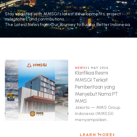
Stay updated with MMSGI’s latest developments, project
milestones, and contributions.
The Latest News from Our Journey to Build a Better Indonesia.
NEWS
31 MAY 2026
Klarifikasi Resmi
MMSGI Terkait
Pemberitaan yang
Menyebut Nama PT
MMS
Jakarta — MMS Group
Indonesia (MMSGI)
menyampaikan...
LEARN MORE