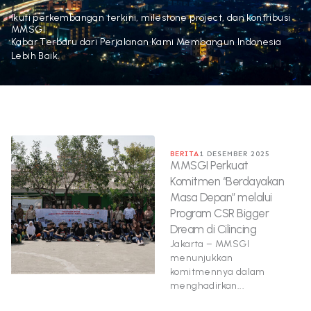
Ikuti perkembangan terkini, milestone project, dan kontribusi
MMSGI
Kabar Terbaru dari Perjalanan Kami Membangun Indonesia
Lebih Baik.
BERITA
1 DESEMBER 2025
MMSGI Perkuat
Komitmen “Berdayakan
Masa Depan” melalui
Program CSR Bigger
Dream di Cilincing
Jakarta – MMSGI
menunjukkan
komitmennya dalam
menghadirkan...