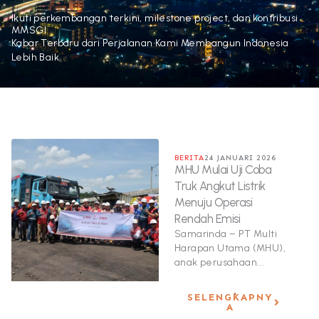
Ikuti perkembangan terkini, milestone project, dan kontribusi
MMSGI
Kabar Terbaru dari Perjalanan Kami Membangun Indonesia
Lebih Baik.
BERITA
24 JANUARI 2026
MHU Mulai Uji Coba
Truk Angkut Listrik
Menuju Operasi
Rendah Emisi
Samarinda – PT Multi
Harapan Utama (MHU),
anak perusahaan...
SELENGKAPNY
A