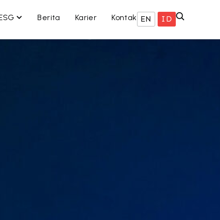
 BISNIS KAMI
OPEN ESG
ESG
Berita
Karier
Kontak
EN
ID