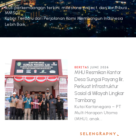
Ikuti perkembangan terkini, milestone project, dan kontribusi
MMSGI
Kabar Terbaru dari Perjalanan Kami Membangun Indonesia
Lebih Baik.
BERITA
5 JUNI 2026
MHU Resmikan Kantor
Desa Sungai Payang Ilir,
Perkuat Infrastruktur
Sosial di Wilayah Lingkar
Tambang
Kutai Kartanegara – PT
Multi Harapan Utama
(MHU), anak...
SELENGKAPNY