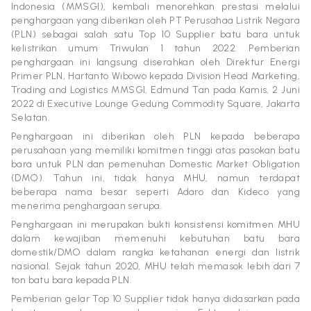
Indonesia (MMSGI), kembali menorehkan prestasi melalui
penghargaan yang diberikan oleh PT Perusahaa Listrik Negara
(PLN) sebagai salah satu Top 10 Supplier batu bara untuk
kelistrikan umum Triwulan 1 tahun 2022. Pemberian
penghargaan ini langsung diserahkan oleh Direktur Energi
Primer PLN, Hartanto Wibowo kepada Division Head Marketing,
Trading and Logistics MMSGI, Edmund Tan pada Kamis, 2 Juni
2022 di Executive Lounge Gedung Commodity Square, Jakarta
Selatan.
Penghargaan ini diberikan oleh PLN kepada beberapa
perusahaan yang memiliki komitmen tinggi atas pasokan batu
bara untuk PLN dan pemenuhan Domestic Market Obligation
(DMO). Tahun ini, tidak hanya
MHU
, namun terdapat
beberapa nama besar seperti Adaro dan Kideco yang
menerima penghargaan serupa.
Penghargaan ini merupakan bukti konsistensi komitmen
MHU
dalam kewajiban memenuhi kebutuhan batu bara
domestik/DMO dalam rangka ketahanan energi dan listrik
nasional. Sejak tahun 2020,
MHU
telah memasok lebih dari 7
ton batu bara kepada PLN.
Pemberian gelar Top 10 Supplier tidak hanya didasarkan pada