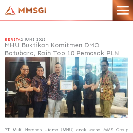
Lewati
ke
konten
BERITA
2 JUNI 2022
MHU Buktikan Komitmen DMO
Batubara, Raih Top 10 Pemasok PLN
PT Multi Harapan Utama
(
MHU
) anak usaha MMS Group