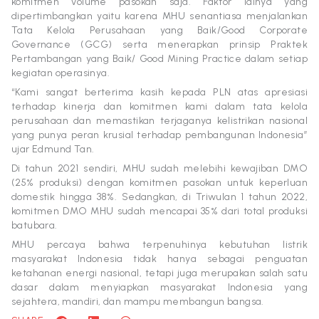
komitmen volume pasokan saja. Faktor lainya yang
dipertimbangkan yaitu karena
MHU
senantiasa menjalankan
Tata Kelola Perusahaan yang Baik/Good Corporate
Governance (GCG) serta menerapkan prinsip Praktek
Pertambangan yang Baik/ Good Mining Practice dalam setiap
kegiatan operasinya.
“Kami sangat berterima kasih kepada PLN atas apresiasi
terhadap kinerja dan komitmen kami dalam tata kelola
perusahaan dan memastikan terjaganya kelistrikan nasional
yang punya peran krusial terhadap pembangunan Indonesia”
ujar Edmund Tan.
Di tahun 2021 sendiri,
MHU
sudah melebihi kewajiban DMO
(25% produksi) dengan komitmen pasokan untuk keperluan
domestik hingga 38%. Sedangkan, di Triwulan 1 tahun 2022,
komitmen DMO
MHU
sudah mencapai 35% dari total produksi
batubara.
MHU
percaya bahwa terpenuhinya kebutuhan listrik
masyarakat Indonesia tidak hanya sebagai penguatan
ketahanan energi nasional, tetapi juga merupakan salah satu
dasar dalam menyiapkan masyarakat Indonesia yang
sejahtera, mandiri, dan mampu membangun bangsa.