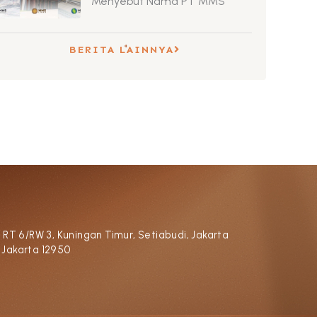
Menyebut Nama PT MMS
BERITA LAINNYA
, RT 6/RW 3, Kuningan Timur, Setiabudi, Jakarta
 Jakarta 12950