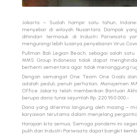
Jakarta – Sudah hampir satu tahun, Indo
menyebar di wilayah Nusantara. Dampak yan
dihindari termasuk di Industri Pariwisata y
mengurangi lebih luasnya penyebaran Virus Covid-
Pullman Bali Legian Beach, sebagai salah sat
MMS Group Indonesia tidak dapat menghindar 
berhenti sementara agar tidak menanggung rug
Dengan semangat One Team One Goals dan di
adalah peduli, penuh perhatian, Manajemen 
Office Jakarta telah memberikan Bantuan Akh
berupa dana tunai sejumlah Rp. 220.950.000,-
Dana yang diterima langsung oleh masing – m
karyawan terutama dalam menjelang pergantian
Harapan kita semua, Semoga pandemi ini seger
pulih dan Industri Pariwisata dapat bangkit kemba