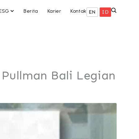
 BISNIS KAMI
OPEN ESG
ESG
Berita
Karier
Kontak
EN
ID
Pullman Bali Legian